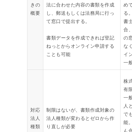
きの
法に合わせた内容の書類を作成
め
概要
し、郵送もしくは法務局に行っ
る
て窓口で提出する。
書
合
書類データを作成できれば登記
の
ねっとからオンライン申請する
な
ことも可能
イ
一
株
有
一
人
対応
制限はないが、書類作成対象の
で
法人
法人種類が変わるとゼロから作
能
種類
り直しが必要
ん