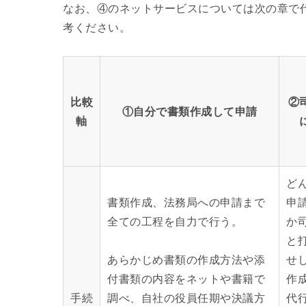
なお、④のネットサービスについては次の章で
考ください。
比較
②
①自分で書類作成して申請
軸
ど
書類作成、法務局への申請まで
申
全ての工程を自力で行う。
か
と
あらかじめ書類の作成方法や添
せ
付書類の内容をネットや書籍で
作
手続
調べ、自社の役員任期や決議方
代