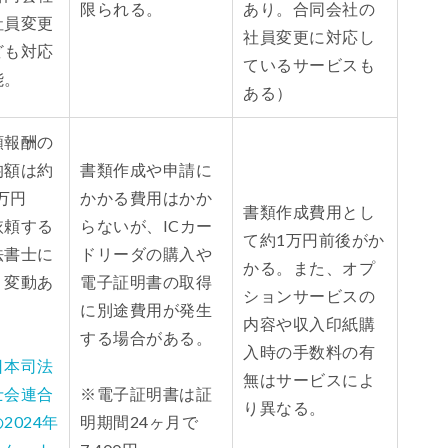
限られる。
あり。合同会社の
社員変更
社員変更に対応し
ども対応
ているサービスも
能。
ある）
頼報酬の
均額は約
書類作成や申請に
3万円
かかる費用はかか
書類作成費用とし
依頼する
らないが、ICカー
て約1万円前後がか
法書士に
ドリーダの購入や
かる。また、オプ
り変動あ
電子証明書の取得
ションサービスの
）
に別途費用が発生
内容や収入印紙購
する場合がある。
入時の手数料の有
日本司法
無はサービスによ
士会連合
※電子証明書は証
り異なる。
2024年
明期間24ヶ月で