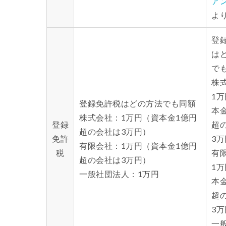
ア
よ
登
は
で
株
1
登録免許税はどの方法でも同額
本
株式会社：1万円（資本金1億円
登録
超
超の会社は3万円）
免許
3
有限会社：1万円（資本金1億円
税
有
超の会社は3万円）
1
一般社団法人：1万円
本
超
3
一