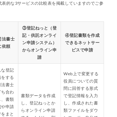
代表的な3サービスの比較表を掲載していますのでご参
③登記ねっと（登
記・供託オンライ
④登記書類を作成
司法書士
ン申請システム）
できるネットサー
に依頼
からオンライン申
ビスで申請
請
んな登記
Web上で変更する
請をする
役員についての質
司法書士
問に回答する形式
打ち合わ
書類データを作成
で登記情報を入力
し、書類
し、登記ねっとか
し、作成された書
成や申請
らオンライン申請
類ファイルをダウ
行をまと