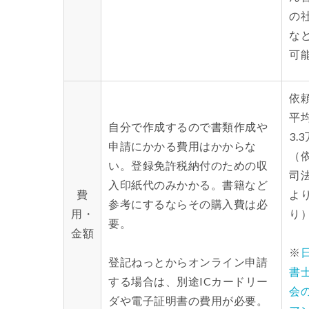
の
な
可
依
平
自分で作成するので書類作成や
3.
申請にかかる費用はかからな
（
い。登録免許税納付のための収
司
入印紙代のみかかる。書籍など
費
よ
参考にするならその購入費は必
用・
り
要。
金額
※
登記ねっとからオンライン申請
書
する場合は、別途ICカードリー
会の
ダや電子証明書の費用が必要。