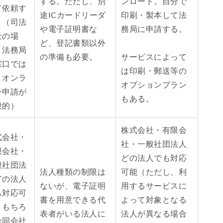
する。ただし、別
ンロード。自分で
て依頼す
途ICカードリーダ
印刷・製本して法
。（司法
や電子証明書な
務局に申請する。
士の場
ど、登記書類以外
、法務局
の準備も必要。
サービスによって
窓口では
は印刷・郵送等の
くオンラ
オプションプラン
ン申請が
もある。
般的）
株式会社・有限会
式会社・
社・一般社団法人
限会社・
どの法人でも対応
般社団法
法人種類の制限は
可能（ただし、利
どの法人
ないが、電子証明
用するサービスに
も対応可
書を用意できる代
よって対象となる
。もちろ
表者がいる法人に
法人が異なる場合
合同会社