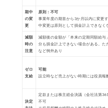
期中
原則：不可
の変
事業年度の期首から3か月以内に変更
更
中変更は原則として損金計上できなく
減額
減額後の金額が「本来の定期同額給与
時の
分も損金計上できない場合がある。た
注意
など例外あり
ゼロ
可能
支給
設立時など売上がない時期には役員報
定款または株主総会決議（会社法第36
決定
不可
方法
※役員報酬の総額のみ株主総会で決め