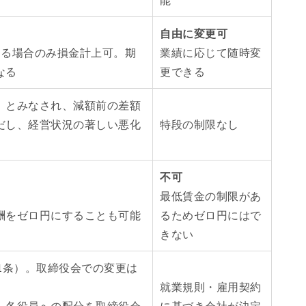
自由に変更可
する場合のみ損金計上可。期
業績に応じて随時変
なる
更できる
」とみなされ、減額前の差額
だし、経営状況の著しい悪化
特段の制限なし
不可
最低賃金の制限があ
酬をゼロ円にすることも可能
るためゼロ円にはで
きない
1条）。取締役会での変更は
就業規則・雇用契約
、各役員への配分を取締役会
に基づき会社が決定