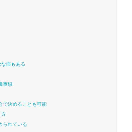
軟な面もある
議事録
会で決めることも可能
き方
められている