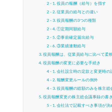
役員の報酬（給与）を指す
従業員の給与との違い
役員報酬の3つの種類
①定期同額給与
②事前確定届出給与
③業績連動給与
役員報酬は、従業員給与に比べて柔
役員報酬の変更に必要な手続き
会社設立時の定款と変更時の
報酬変更ルールの例外
役員報酬の総額のみを株主総
役員報酬変更の株主総会議事録の書
会社法で記載すべき事項が決