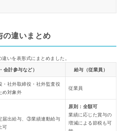
与の違いまとめ
の違いを表形式にまとめました。
・会計参与など）
給与（従業員）
役・社外取締役・社外監査役
従業員
ため対象外
原則：全額可
業績に応じた賞与の
定届出給与、③業績連動給与
増減による節税も可
上可
能