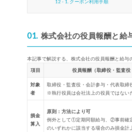
クーポン利用手順
株式会社の役員報酬と給
本記事で解説する、株式会社の役員報酬と給与
項目
役員報酬（取締役・監査役
対象
取締役・監査役・会計参与・代表取締
者
※執行役員は会社法上の役員ではない
原則：方法により可
損金
例外として①定期同額給与、②事前確
算入
のいずれかに該当する場合のみ損金計