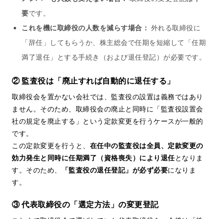
要
です。
これを機に取締役の人数を減らす場合：
外れる取締役に
「辞任」してもらうか、株主総会で任期を短縮して「任期
満了退任」とする手続き（および退任登記）が必要です。
② 監査役は「廃止すれば自動的に退任する」
取締役会を置かない会社では、監査役の設置は義務ではあり
ません。そのため、取締役会の廃止と同時に「監査役設置会
社の規定を廃止する」という定款変更を行うケースが一般的
です。
この定款変更を行うと、
在任中の監査役は全員、定款変更の
効力発生と同時に任期満了（資格喪失）により退任
となりま
す。そのため、
「監査役の退任登記」が必ず必要
になりま
す。
③ 代表取締役の「選定方法」の変更登記