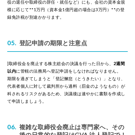
役の退任や取締役の辞任・就任など）にも、会社の資本金規
模に応じて**1万円（資本金1億円超の場合は3万円）**の登
録免許税が別途かかります。
登記申請の期限と注意点
]取締役会を廃止する株主総会の決議を行った日から、
2週間
以内
に管轄の法務局へ登記申請をしなければなりません。
期限を過ぎてしまうと「登記懈怠（とうきたい）」となり、
代表者個人に対して裁判所から過料（罰金のようなもの）が
科されるリスクがあるため、決議後は速やかに書類を作成し
て申請しましょう。
複雑な取締役会廃止は専門家へ、その
後の日常的な登記はGVA 法人登記で！