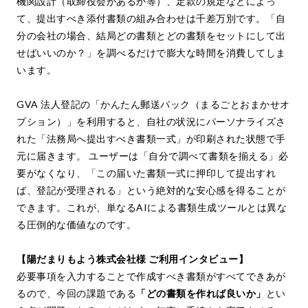
機関設計（取締役会があるか等）、定款の規定などによっ
て、提出すべき添付書類の組み合わせは千差万別です。「自
分の会社の場合、結局どの書類とどの書類をセットにして出
せばいいのか？」を調べるだけで膨大な時間を消費してしま
います。
GVA 法人登記の「かんたん郵送パック（まるごとおまかせオ
プション）」を利用すると、自社の状況にパーソナライズさ
れた「法務局へ提出すべき書類一式」が印刷された状態で手
元に届きます。 ユーザーは「自分で調べて書類を揃える」必
要がなくなり、「この届いた書類一式に押印して提出すれ
ば、登記が受理される」という絶対的な安心感を得ることが
できます。これが、単なるAIによる書類生成ツールとは異な
る圧倒的な価値なのです。
【陽だまりもよう株式会社様 ご利用インタビュー】
必要事項を入力することで作成すべき書類がすべてできあが
るので、今回の課題である
「どの書類を作れば良いか」
とい