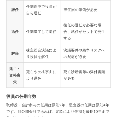
任期途中で役員が
辞任
辞任届の準備が必要
自ら退任
後任の選任が必要な場
退任
任期満了して退任
合、就任がセットで発生
する
株主総会決議によ
決議要件や紛争リスクへ
解任
り役員を解任
の配慮が必要
死亡・
死亡や欠格事由に
死亡診断書等の添付書類
資格喪
より退任
が必要
失
役員の任期年数
取締役・会計参与の任期は原則2年、監査役の任期は原則4年
です。非公開会社であれば、定款により任期を最長10年まで