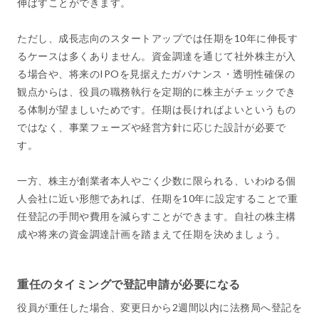
伸ばすことができます。
ただし、成長志向のスタートアップでは任期を10年に伸長す
るケースは多くありません。資金調達を通じて社外株主が入
る場合や、将来のIPOを見据えたガバナンス・透明性確保の
観点からは、役員の職務執行を定期的に株主がチェックでき
る体制が望ましいためです。任期は長ければよいというもの
ではなく、事業フェーズや経営方針に応じた設計が必要で
す。
一方、株主が創業者本人やごく少数に限られる、いわゆる個
人会社に近い形態であれば、任期を10年に設定することで重
任登記の手間や費用を減らすことができます。自社の株主構
成や将来の資金調達計画を踏まえて任期を決めましょう。
重任のタイミングで登記申請が必要になる
役員が重任した場合、変更日から2週間以内に法務局へ登記を