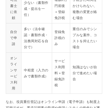
少ない（書類作
書士
円前後
かけられない、
成・提出を一
に依
＋登録
複数の変更が絡
任）
頼
免許税
む場合
多い（法令確
重任のみでシン
自分
登録免
認・書類作成・
プルな案件、コ
で申
許税の
法務局対応を自
ストを抑えたい
請
み
分で）
場合
オン
サービ
ライ
ス利用
知識はないが自
ンサ
中程度（入力の
料＋登
分で進めたい場
ービ
みで書類作成）
録免許
合
ス利
税
用
なお、役員重任登記はオンライン申請（電子申請）も制度上
可能ですが、電子証明書の取得や申請システムの操作など事