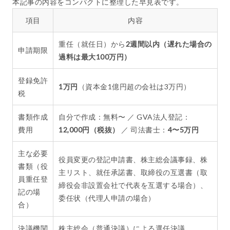
本記事の内容をコンパクトに整理した早見表です。
項目
内容
重任（就任日）から
2週間以内（遅れた場合の
申請期限
過料は最大100万円）
登録免許
1万円
（資本金1億円超の会社は3万円）
税
書類作成
自分で作成：無料〜 ／ GVA法人登記：
費用
12,000円（税抜）
／ 司法書士：
4〜5万円
主な必要
役員変更の登記申請書、株主総会議事録、株
書類（役
主リスト、就任承諾書、取締役の互選書（取
員重任登
締役会非設置会社で代表を互選する場合）、
記の場
委任状（代理人申請の場合）
合）
決議機関
株主総会（普通決議）による選任決議