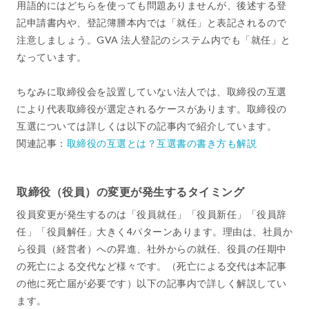
用語的にはどちらを使っても問題ありませんが、後述する登
記申請書内や、登記簿謄本内では「就任」と表記されるので
注意しましょう。GVA 法人登記のシステム内でも「就任」と
なっています。
ちなみに取締役会を設置していない法人では、取締役の互選
により代表取締役が選定されるケースがあります。取締役の
互選については詳しくは以下の記事内で紹介しています。
関連記事：
取締役の互選とは？互選書の書き方も解説
取締役（役員）の変更が発生するタイミング
役員変更が発生するのは「役員就任」「役員新任」「役員辞
任」「役員解任」大きく4パターンあります。理由は、社員か
ら役員（経営者）への昇進、社外からの就任、役員の任期中
の死亡による交代など様々です。（死亡による交代は本記事
の他に死亡届が必要です）以下の記事内で詳しく解説してい
ます。