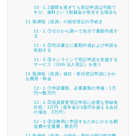
2週間を過ぎても登記申請は可能で
すが、過料という制裁金が発生する場合も
取締役（役員）の就任登記の手続き
①ゼロから調べて自分で書類作成す
る
②司法書士に書類作成および申請を
依頼する
③オンラインで登記申請を支援する
サービス（GVA 法人登記）を使う
取締役（役員）就任・新任登記申請にかか
る費用・料金
①申請書類、必要書類の準備：1万
円〜数万円
②役員変更登記申請に必要な登録免
許税：1万円（資本金が1億円を超える会社
の場合、3万円）
③法務局に申請するためにかかる郵
送費や交通費：数百円
取締役（役員）の就任・新任の登記申請費