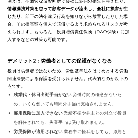
例えば、不適切な投資判断で会社に多額の損失を与えたり、
情報漏洩対策を怠って顧客データが流出し、会社に損害が生
じたり
、部下の法令違反行為を知りながら放置したりした場
合、その損害額を個人で賠償するよう求められるリスクが考
えられます。もちろん、役員賠償責任保険（D&O保険）に加
入するなどの対策も可能です。
デメリット2：労働者としての保護がなくなる
役員は労働者ではないため、労働基準法をはじめとする労働
関連法規による保護を受けられません。代表的なのが以下の
点です。
残業代・休日出勤手当がない
労働時間の概念がないた
め、いくら働いても時間外手当は支給されません。
雇用保険に加入できない
業績不振や株主との対立で役員
を解任されても、失業手当は受け取れません。
労災保険が適用されない
業務中に怪我をしても、原則と