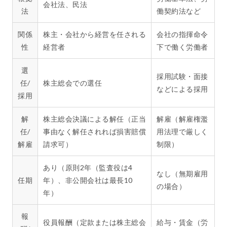
会社法、民法
法
働契約法など
関係
株主・会社から経営を任される
会社の指揮命令
性
経営者
下で働く労働者
選
採用試験・面接
任/
株主総会での選任
などによる採用
採用
解
株主総会決議による解任（正当
解雇（解雇権濫
任/
事由なく解任されれば損害賠償
用法理で厳しく
解雇
請求可）
制限）
あり（原則2年（監査役は4
なし（無期雇用
任期
年）、非公開会社は最長10
の場合）
年）
報
役員報酬（定款または株主総会
給与・賃金（労