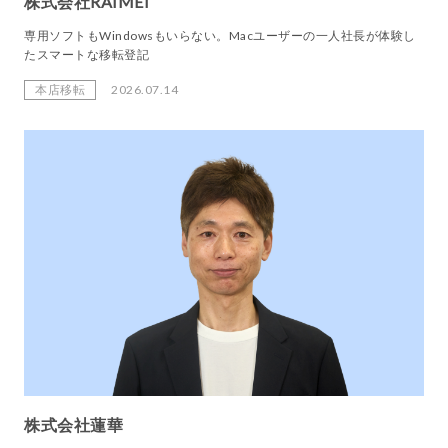
株式会社RAIMEI
専用ソフトもWindowsもいらない。Macユーザーの一人社長が体験し
たスマートな移転登記
本店移転
2026.07.14
株式会社蓮華