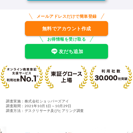
メールアドレスだけで簡単登録
2026.8.1
GVA 法人登記利用規約 改定のお知らせ
無料でアカウント作成
平素は当サービスをご利用いただき、
誠にありがとうございます。
お得情報を受け取る
このたび、発送物（書類その他物品）
の受領後の確認手続きを明確化し、よ
友だち追加
り迅速なサポートを行うため、2026年8
月20日を効力発生日として、以下利用
規約を改定いたします。
改定する利用規約
主な改定内容： 第16条（発送物の確
認）の新設
発送物を受領された際は速やかに内容
調査実施：株式会社ショッパーズアイ
をご確認いただき、不備等がある場合
調査期間：2021年10月1日～10月29日
は受領後10日以内に当社指定の方法で
調査方法：デスクリサーチ及びヒアリング調査
ご連絡いただくものとします。 なお、
効力発生日以降に本サービスを引き続
きご利用いただいた場合、本改定に同