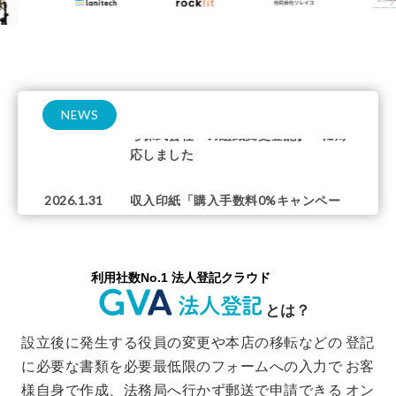
意したものとみなされます。
2026.4.21
合同会社の支店登記 対応開始しまし
た
NEWS
2026.2.17
お問い合わせの多かった【合同会社か
ら株式会社への組織変更登記】 に対
応しました
2026.1.31
収入印紙「購入手数料0%キャンペー
ン」につきまして、好評につき2月よ
り標準サービスとなります
2025.11.26
オプションにて「申請が受理された
ことを確認できる受領証交付」の対
応を開始しました
設立後に発生する役員の変更や本店の移転などの
登記
に必要な書類を必要最低限のフォームへの入力で
お客
2025.11.5
登録免許税の納付に利用できる収入印
様自身で作成、法務局へ行かず郵送で申請できる
オン
紙の「購入手数料0%キャンペーン」