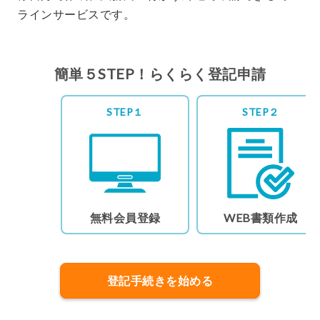
を開始しました
ラインサービスです。
2025.9.2
株式会社の役員死亡による登記 対応
開始しました
簡単５STEP！らくらく登記申請
2025.6.17
一般社団法人の主たる事務所移転登
STEP１
STEP２
記 対応開始しました
2025.2.26
一般社団法人の役員変更、役員の氏
名・住所変更登記 対応開始しました
2025.1.15
株式会社の代表取締役等住所非表示措
無料会員登録
WEB書類作成
置 対応開始しました
登記手続きを始める