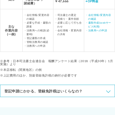
￥47,666
+OP料金
諸経費）
・会社情報/変更内容
・司法書士の選定
・会社情報/変更内容
の確認
・見積り・案件依頼
の確認
・必要な手続・書類の
・必要に応じて打ち合
・書類作成(webサー
主な
調査
わせ
ビス利用)
作業内容
・法務局への相談(必
・会社情報・変更内容
・法務局への申請
(一例)
要時)
の共有
・登記書類の作成
・管轄法務局の確認
・法務局への申請
※参考：日本司法書士会連合会 報酬アンケート結果（2018（平成30年）1月
実施）より
※本店移転（関東地区）の例
※上記費用のほか、別途登録免許税の納付が必要です
登記申請にかかる、登録免許税はいくらなの？