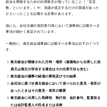
総会を開催するための出席株主が揃っていること（「定足
数」といいます。）や、決議が成立するだけの賛成があった
かといったことを記載する必要があります。
他にも、会社法施行規則第72条において議事録に記載すべき
事項が細かく規定されています。
一般的に、株主総会議事録に記載すべき事項は以下の７つで
す。
株主総会が開催された日時・場所（遠隔地から出席した役
員又は株主が存在する場合はその出席方法も含む）
株主総会の議事の経過の要領及びその結果
会社法に基づき株主総会において述べられた意見・発言が
あったときはその意見・発言の概要
株主総会に出席した取締役、執行役、会計参与、監査役ま
たは会計監査人の氏名または名称