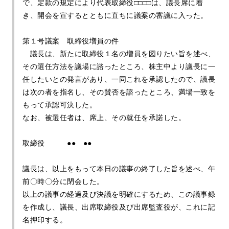
で、定款の規定により代表取締役□□□□は、議長席に着
き、開会を宣するとともに直ちに議案の審議に入った。
第１号議案 取締役増員の件
議長は、新たに取締役１名の増員を図りたい旨を述べ、
その選任方法を議場に諮ったところ、株主中より議長に一
任したいとの発言があり、一同これを承認したので、議長
は次の者を指名し、その賛否を諮ったところ、満場一致を
もって承認可決した。
なお、被選任者は、席上、その就任を承諾した。
取締役 ●● ●●
議長は、以上をもって本日の議事の終了した旨を述べ、午
前〇時〇分に閉会した。
以上の議事の経過及び決議を明確にするため、この議事録
を作成し、議長、出席取締役及び出席監査役が、これに記
名押印する。