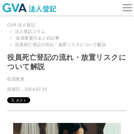
togg
navi
GVA 法人登記
法人登記コラム
役員変更のまとめ記事
役員死亡登記の流れ・放置リスクについて解説
役員死亡登記の流れ・放置リスクに
ついて解説
役員変更
投稿日：2026.07.31