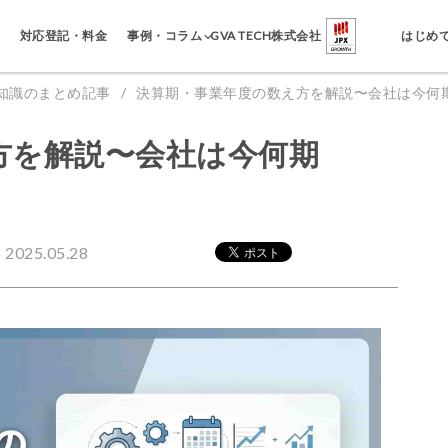
事例・コラム
対応登記・料金
GVA TECH株式会社
はじめ
知識のまとめ記事
決算期・事業年度の数え方を解説〜会社は今何
方を解説〜会社は今何期
025.05.28