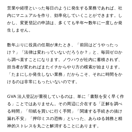
営業や経理といった毎日のように発生する業務であれば、社
内にマニュアルを作り、効率化していくことができます。し
かし、変更登記の申請は、多くても半年〜数年に一度しか発
生しません。
数年ぶりに役員の任期が来たとき、「前回はどうやったっ
け？」「法律は変わっていないだろうか？」と、毎回ゼロか
ら調べ直すことになります。ノウハウが社内に蓄積されず、
担当者が変わればまたイチからやり方の模索が始まります。
「たまにしか発生しない業務」だからこそ、それに時間をか
けるのは非常にもったいないのです。
GVA 法人登記が重視しているのは、単に「書類を安く早く作
る」ことではありません。その周辺に介在する「正解を調べ
る時間」「印紙を買いに行く手間」「関連する手続きの抜け
漏れ不安」「押印ミスの恐怖」といった、あらゆる雑務と精
神的ストレスを丸ごと解消することにあります。