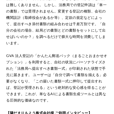
は難しくありません。 しかし、法務局での登記申請は「単一
の書類」では受理されません。変更する登記の種類、会社の
機関設計（取締役会があるか等）、定款の規定などによっ
て、提出すべき添付書類の組み合わせは千差万別です。「自
分の会社の場合、結局どの書類とどの書類をセットにして出
せばいいのか？」を調べるだけで膨大な時間を消費してしま
います。
GVA 法人登記の「かんたん郵送パック（まるごとおまかせオ
プション）」を利用すると、自社の状況にパーソナライズさ
れた「法務局へ提出すべき書類一式」が印刷された状態で手
元に届きます。 ユーザーは「自分で調べて書類を揃える」必
要がなくなり、「この届いた書類一式に押印して提出すれ
ば、登記が受理される」という絶対的な安心感を得ることが
できます。これが、単なるAIによる書類生成ツールとは異な
る圧倒的な価値なのです。
【陽だまりもよう株式会社様 ご利用インタビュー】