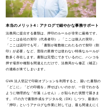
本当のメリット4：アナログで細やかな事務サポート
法務局に提出する書類は、押印のルールが非常に厳格です。
「ここは会社の実印（代表者印）」「ここは個人の実印」
「ここは認印でも可」「書類が複数枚にわたるので契印（割
印）が必要」など、普段の業務では使わない特殊なルールが
数多く存在します。書類は完璧にできているのに、ハンコを
押す場所や種類を間違えただけで、法務局から修正（補正）
の連絡が来てしまいます。
GVA 法人登記で印刷オプションを利用すると、届いた書類の
「どこに」「どの印鑑を」押せばいいのかが、一目でわかる
ように物理的な「付箋（ふせん）」が貼られた状態で届きま
す。 ITの力で書類作成をデジタル化（DX）しつつ、最後の
「押印」というアナログな作業に対しては、最も間違えにく