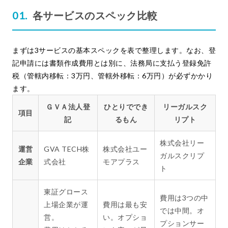
各サービスのスペック比較
まずは3サービスの基本スペックを表で整理します。なお、登
記申請には書類作成費用とは別に、法務局に支払う登録免許
税（管轄内移転：3万円、管轄外移転：6万円）が必ずかかり
ます。
ＧＶＡ法人登
ひとりででき
リーガルスク
項目
記
るもん
リプト
株式会社リー
運営
GVA TECH株
株式会社ユー
ガルスクリプ
企業
式会社
モアプラス
ト
東証グロース
費用は3つの中
上場企業が運
費用は最も安
では中間。オ
営。
い。オプショ
プションサー