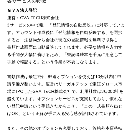
各サービスの特徴
ＧＶＡ法人登記
運営：GVA TECH株式会社
3サービスの中で唯一「登記情報の自動反映」に対応していま
す。アカウント作成後に「登記情報を自動反映する」を選択
すると、法務局から会社の現在の登記情報を無料で取得し、
書類作成画面に自動反映してくれます。必要な情報を入力す
る手間が大幅に省けるため、「登記簿謄本を手元に用意して
手動で転記する」という作業が不要になります。
書類作成は最短7分、郵送オプションを使えば10分以内に申
請準備が整います。運営はリーガルテックで東証グロース市
場にIPOしたGVA TECH株式会社で、利用社数は30,000社を
超えています。オプションサービスが充実しており、慣れな
い登記申請という手続きだからこそ、「この一式書類を出せ
ばOK」という正解が手に入る安心感が評価されています。
また、その他のオプションも充実しており、管轄外本店移転