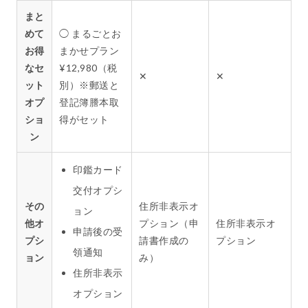
まと
めて
◯ まるごとお
お得
まかせプラン
なセ
¥12,980（税
✕
✕
ット
別）※郵送と
オプ
登記簿謄本取
ショ
得がセット
ン
印鑑カード
交付オプシ
その
住所非表示オ
ョン
他オ
プション（申
住所非表示オ
申請後の受
プシ
請書作成の
プション
領通知
ョン
み）
住所非表示
オプション