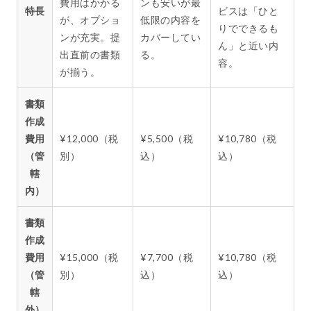
費用はかかる
ンも安いが最
特長
ビスは「ひと
が、オプショ
低限の内容を
りでできるも
ンが充実。提
カバーしてい
ん」と近い内
出直前の書類
る。
容。
が揃う。
書類
作成
費用
¥12,000（税
¥5,500（税
¥10,780（税
（管
別）
込）
込）
轄
内）
書類
作成
費用
¥15,000（税
¥7,700（税
¥10,780（税
（管
別）
込）
込）
轄
外）