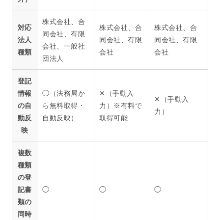
株式会社、合
対応
株式会社、合
株式会社、合
同会社、有限
法人
同会社、有限
同会社、有限
会社、一般社
種類
会社
会社
団法人
登記
情報
◯（法務局か
✕（手動入
✕（手動入
の自
ら無料取得・
力）※有料で
力）
動反
自動反映）
取得可能
映
複数
種類
の登
記書
◯
◯
◯
類の
同時