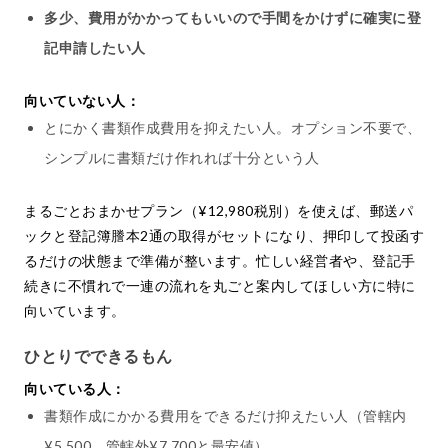
多少、費用がかかってもいいので手間をかけずに確実に登
記申請したい人
向いていない人：
とにかく書類作成費用を抑えたい人。オプション不要で、
シンプルに書類だけ作れれば十分という人
まるごとおまかせプラン（¥12,980税別）を使えば、郵送パ
ックと登記簿謄本2通の取得がセットになり、押印して投函す
るだけの状態まで準備が整います。忙しい経営者や、登記手
続きに不慣れで一連の流れを丸ごと案内してほしい方に特に
向いています。
ひとりでできるもん
向いている人：
書類作成にかかる費用をできるだけ抑えたい人（管轄内
¥5,500、管轄外¥7,700と最安値）