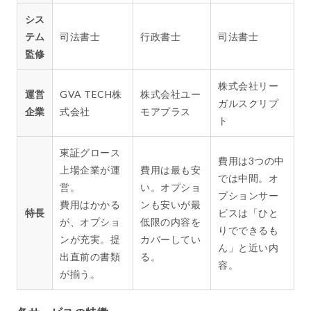
シス
テム
司法書士
行政書士
司法書士
監修
株式会社リー
運営
GVA TECH株
株式会社ユー
ガルスクリプ
企業
式会社
モアプラス
ト
東証グロース
費用は3つの中
上場企業が運
費用は最も安
では中間。オ
営。
い。オプショ
プションサー
費用はかかる
ンも安いが最
特長
ビスは「ひと
が、オプショ
低限の内容を
りでできるも
ンが充実。提
カバーしてい
ん」と近い内
出直前の書類
る。
容。
が揃う。