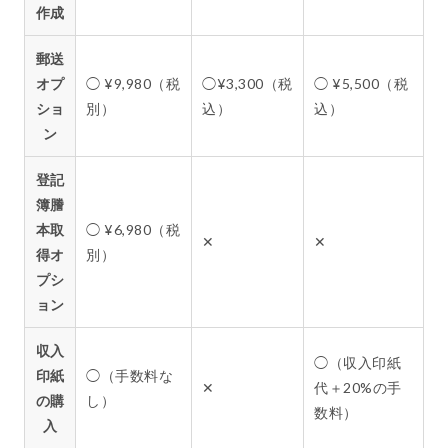
作成
郵送
オプ
◯ ¥9,980（税
◯¥3,300（税
◯ ¥5,500（税
ショ
別）
込）
込）
ン
登記
簿謄
本取
◯ ¥6,980（税
✕
✕
得オ
別）
プシ
ョン
収入
◯（収入印紙
印紙
◯（手数料な
✕
代＋20%の手
の購
し）
数料）
入