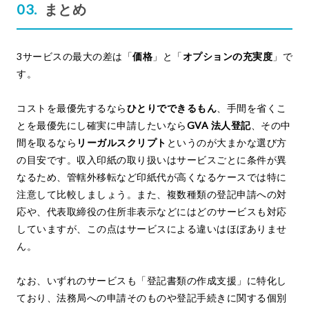
まとめ
3サービスの最大の差は「
価格
」と「
オプションの充実度
」で
す。
コストを最優先するなら
ひとりでできるもん
、手間を省くこ
とを最優先にし確実に申請したいなら
GVA 法人登記
、その中
間を取るなら
リーガルスクリプト
というのが大まかな選び方
の目安です。収入印紙の取り扱いはサービスごとに条件が異
なるため、管轄外移転など印紙代が高くなるケースでは特に
注意して比較しましょう。また、複数種類の登記申請への対
応や、代表取締役の住所非表示などにはどのサービスも対応
していますが、この点はサービスによる違いはほぼありませ
ん。
なお、いずれのサービスも「登記書類の作成支援」に特化し
ており、法務局への申請そのものや登記手続きに関する個別