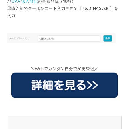
①
GVA 法人登記
の会員登録（無料）
②購入前のクーポンコード入力画面で【 Ug3JNAS7sB 】を
入力
＼Webでカンタン自分で変更登記／