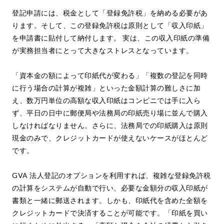
登記申請には、税金として「登録免許税」を納める必要があ
ります。そして、この登録免許税は原則として「収入印紙」
を申請書に貼付して納付します。 実は、この収入印紙の準備
が実務担当者にとって大きなストレスとなっています。
「資本金の額によって印紙代が変わる」「複数の登記を同時
に行う場合の計算が複雑」といった金額計算の難しさに加
え、数万円単位の高額な収入印紙はコンビニでは手に入ら
ず、平日の日中に郵便局や法務局の印紙売り場に並んで購入
しなければなりません。さらに、法務局での印紙購入は原則
現金のみで、クレジットカードが使えないケースがほとんど
です。
GVA 法人登記のオプションを利用すれば、複雑な登録免許税
の計算をシステムが自動で行い、必要な金額分の収入印紙が
書類と一緒に郵送されます。しかも、印紙代を含めた全額を
クレジットカードで決済することが可能です。「印紙を買い