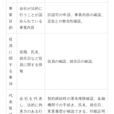
事
会社が法的に
業
行うことが認
許認可の申請、事業内容の確認、
目
められている
定款との整合性確認。
的
事業内容
役
員
に
役職、氏名、
関
就任日など役
役員の確認、就任日の確認。
す
員に関する情
る
報
事
項
代
会社を代表
契約締結時の署名権限確認、金融
表
し、法的に拘
機関での手続き。氏名、就任日、
取
束力のある行
変更履歴が確認できる。印鑑証明