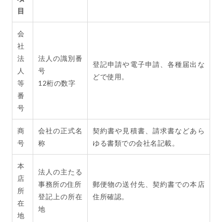
目
会
社
法
法人の識別番
登記申請や電子申請、各種届出な
人
号
どで使用。
等
12桁の数字
番
号
商
会社の正式名
契約書や見積書、請求書などあら
号
称
ゆる書類での会社名記載。
本
法人の主たる
店
事務所の住所
郵便物の送付先、契約書での本店
所
登記上の所在
住所確認。
在
地
地