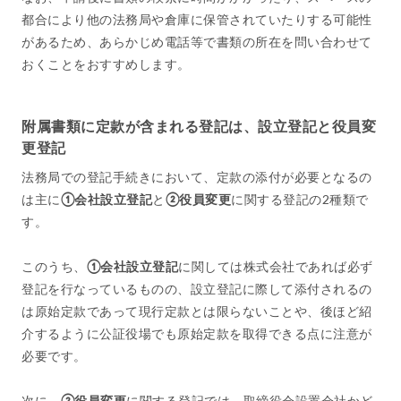
都合により他の法務局や倉庫に保管されていたりする可能性
があるため、あらかじめ電話等で書類の所在を問い合わせて
おくことをおすすめします。
附属書類に定款が含まれる登記は、設立登記と役員変
更登記
法務局での登記手続きにおいて、定款の添付が必要となるの
は主に
①会社設立登記
と
②役員変更
に関する登記の2種類で
す。
このうち、
①会社設立登記
に関しては株式会社であれば必ず
登記を行なっているものの、設立登記に際して添付されるの
は原始定款であって現行定款とは限らないことや、後ほど紹
介するように公証役場でも原始定款を取得できる点に注意が
必要です。
次に、
②役員変更
に関する登記では、取締役会設置会社かど