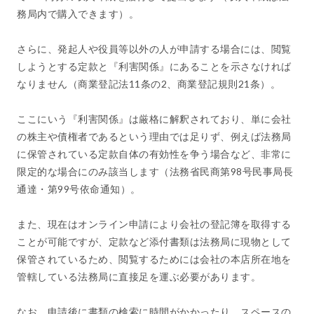
務局内で購入できます）。
さらに、発起人や役員等以外の人が申請する場合には、閲覧
しようとする定款と『利害関係』にあることを示さなければ
なりません（商業登記法11条の2、商業登記規則21条）。
ここにいう『利害関係』は厳格に解釈されており、単に会社
の株主や債権者であるという理由では足りず、例えば法務局
に保管されている定款自体の有効性を争う場合など、非常に
限定的な場合にのみ該当します（法務省民商第98号民事局長
通達・第99号依命通知）。
また、現在はオンライン申請により会社の登記簿を取得する
ことが可能ですが、定款など添付書類は法務局に現物として
保管されているため、閲覧するためには会社の本店所在地を
管轄している法務局に直接足を運ぶ必要があります。
なお、申請後に書類の検索に時間がかかったり、スペースの