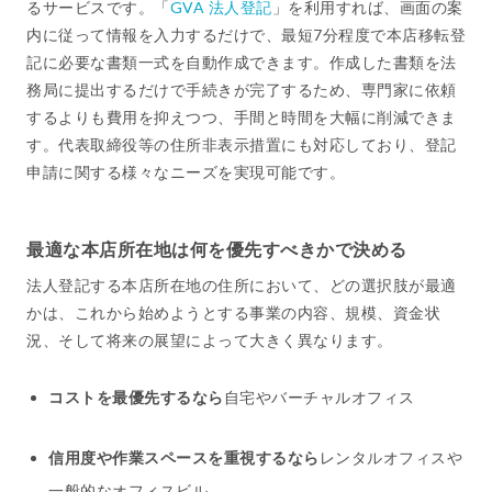
るサービスです。「
GVA 法人登記
」を利用すれば、画面の案
内に従って情報を入力するだけで、最短7分程度で本店移転登
記に必要な書類一式を自動作成できます。作成した書類を法
務局に提出するだけで手続きが完了するため、専門家に依頼
するよりも費用を抑えつつ、手間と時間を大幅に削減できま
す。代表取締役等の住所非表示措置にも対応しており、登記
申請に関する様々なニーズを実現可能です。
最適な本店所在地は何を優先すべきかで決める
法人登記する本店所在地の住所において、どの選択肢が最適
かは、これから始めようとする事業の内容、規模、資金状
況、そして将来の展望によって大きく異なります。
コストを最優先するなら
自宅やバーチャルオフィス
信用度や作業スペースを重視するなら
レンタルオフィスや
一般的なオフィスビル