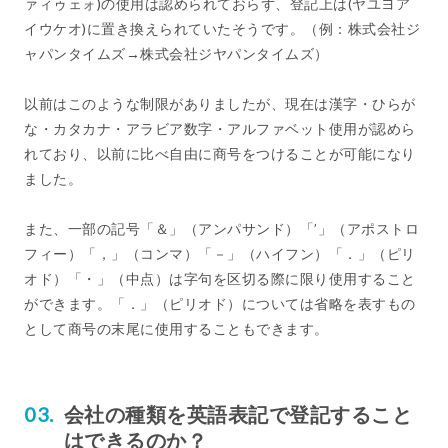
ァィゥェォ)の使用は認められておらず、登記上は(ヤユヨア
イウケオ)に置き換えられていたそうです。（例：株式会社ジ
ャパンタイムズ→株式会社ジヤパンタイムズ）
以前はこのような制限がありましたが、現在は漢字・ひらが
な・カタカナ・アラビア数字・アルファベット使用が認めら
れており、以前に比べ自由に商号をつけることが可能になり
ました。
また、一部の記号「＆」（アンパサンド）「’」（アポストロ
フィー）「，」（コンマ）「－」（ハイフン）「．」（ピリ
オド）「・」（中点）は字句を区切る際に限り使用すること
ができます。「．」（ピリオド）については省略を表すもの
として商号の末尾に使用することもできます。
会社の種類を英語表記で登記すること
はできるのか？