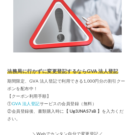
法務局に行かずに変更登記するならGVA 法人登記
期間限定、GVA 法人登記で利用できる1,000円分の割引クー
ポンを配布中！
【クーポン利用手順】
①
GVA 法人登記
サービスの会員登録（無料）
②会員登録後、書類購入時に
【 Ug3JNAS7sB 】
を入力くだ
さい。
＼Webでカンタン自分で変更登記／