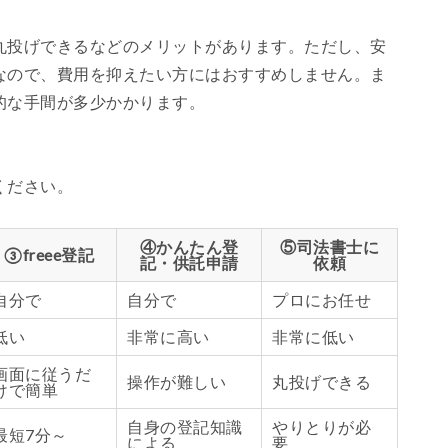
丸投げできるなどのメリットがあります。ただし、安
なので、費用を抑えたい方にはおすすめしません。ま
的な手間が多少かかります。
ください。
④かんたん登
⑤司法書士に
③freee登記
記・供託申請
依頼
自分で
自分で
プロにお任せ
低い
非常に高い
非常に低い
画面に従うだ
操作が難しい
丸投げできる
けで簡単
自身の登記知識
やりとりが必
最短7分～
による
要