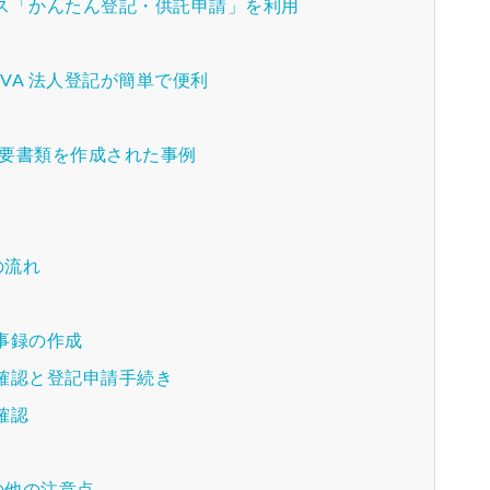
ス「かんたん登記・供託申請」を利用
VA 法人登記が簡単で便利
必要書類を作成された事例
？
の流れ
事録の作成
確認と登記申請手続き
確認
の他の注意点