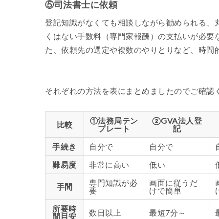
⑤司法書士に依頼
登記知識がなくても相談しながら勧められる、
くはない手数料（専門家報酬）の支払いが必要
た、依頼先の選定や複数のやりとりなど、時間
それぞれの方法を表にまとめましたのでご確認
①法務局テン
②GVA法人登
比較
プレート
記
手続き
自分で
自分で
難易度
非常に高い
低い
専門知識が必
画面に従うだ
手間
要
けで簡単
所要時
数日以上
最短7分～
間目安