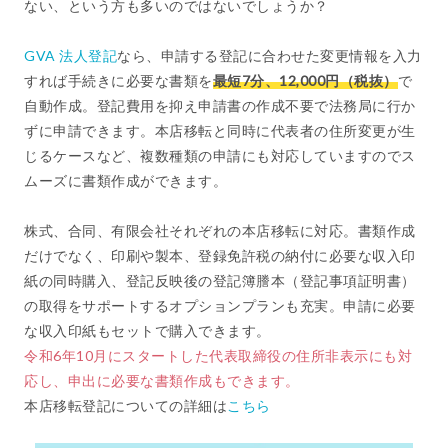
ない、という方も多いのではないでしょうか？
GVA 法人登記
なら、申請する登記に合わせた変更情報を入力
すれば手続きに必要な書類を
最短7分、12,000円（税抜）
で
自動作成。登記費用を抑え申請書の作成不要で法務局に行か
ずに申請できます。本店移転と同時に代表者の住所変更が生
じるケースなど、複数種類の申請にも対応していますのでス
ムーズに書類作成ができます。
株式、合同、有限会社それぞれの本店移転に対応。書類作成
だけでなく、印刷や製本、登録免許税の納付に必要な収入印
紙の同時購入、登記反映後の登記簿謄本（登記事項証明書）
の取得をサポートするオプションプランも充実。申請に必要
な収入印紙もセットで購入できます。
令和6年10月にスタートした代表取締役の住所非表示にも対
応し、申出に必要な書類作成もできます。
本店移転登記についての詳細は
こちら