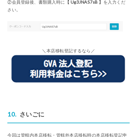
②会員登録後、書類購入時に
【 Ug3JNAS7sB 】
を入力くだ
さい。
＼本店移転登記するなら／
さいごに
今回は管轄内本店移転・管轄外本店移転時の本店移転登記申