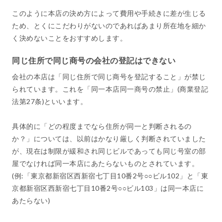
このように本店の決め方によって費用や手続きに差が生じる
ため、とくにこだわりがないのであればあまり所在地を細か
く決めないことをおすすめします。
同じ住所で同じ商号の会社の登記はできない
会社の本店は「同じ住所で同じ商号を登記すること」が禁じ
られています。これを「同一本店同一商号の禁止」(商業登記
法第27条)といいます。
具体的に「どの程度までなら住所が同一と判断されるの
か？」については、以前はかなり厳しく判断されていました
が、現在は制限が緩和され同じビルであっても同じ号室の部
屋でなければ同一本店にあたらないものとされています。
(例:「東京都新宿区西新宿七丁目10番2号○○ビル102」と「東
京都新宿区西新宿七丁目10番2号○○ビル103」は同一本店に
あたらない)