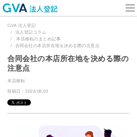
togg
navi
GVA 法人登記
法人登記コラム
本店移転のまとめ記事
合同会社の本店所在地を決める際の注意点
合同会社の本店所在地を決める際の
注意点
本店移転
投稿日：2026.08.03