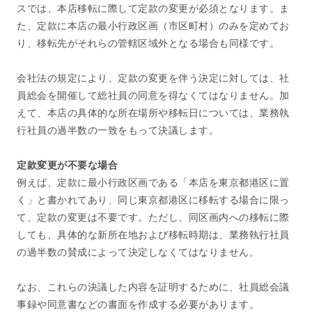
スでは、本店移転に際して定款の変更が必須となります。ま
た、定款に本店の最小行政区画（市区町村）のみを定めてお
り、移転先がそれらの管轄区域外となる場合も同様です。
会社法の規定により、定款の変更を伴う決定に対しては、社
員総会を開催して総社員の同意を得なくてはなりません。加
えて、本店の具体的な所在場所や移転日については、業務執
行社員の過半数の一致をもって決議します。
定款変更が不要な場合
例えば、定款に最小行政区画である「本店を東京都港区に置
く」と書かれてあり、同じ東京都港区に移転する場合に限っ
て、定款の変更は不要です。ただし、同区画内への移転に際
しても、具体的な新所在地および移転時期は、業務執行社員
の過半数の賛成によって決定しなくてはなりません。
なお、これらの決議した内容を証明するために、社員総会議
事録や同意書などの書面を作成する必要があります。