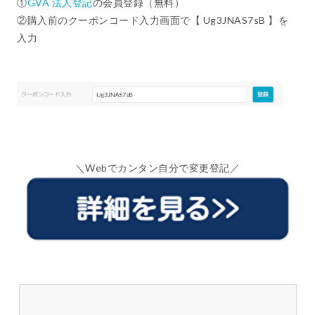
①
GVA 法人登記
の会員登録（無料）
②購入前のクーポンコード入力画面で【 Ug3JNAS7sB 】を
入力
＼Webでカンタン自分で変更登記／