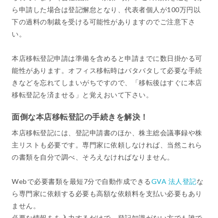
ら申請した場合は登記懈怠となり、代表者個人が100万円以
下の過料の制裁を受ける可能性がありますのでご注意下さ
い。
本店移転登記申請は準備を含めると申請までに数日掛かる可
能性があります。オフィス移転時はバタバタして必要な手続
きなどを忘れてしまいがちですので、「移転後はすぐに本店
移転登記を済ませる」と覚えおいて下さい。
面倒な本店移転登記の手続きを解決！
本店移転登記には、登記申請書のほか、株主総会議事録や株
主リストも必要です。専門家に依頼しなければ、当然これら
の書類を自分で調べ、そろえなければなりません。
Webで必要書類を最短7分で自動作成できる
GVA 法人登記
な
ら専門家に依頼する必要も高額な依頼料を支払い必要もあり
ません。
必要な情報をを入力するだけで、登記知識がない方でも誰で