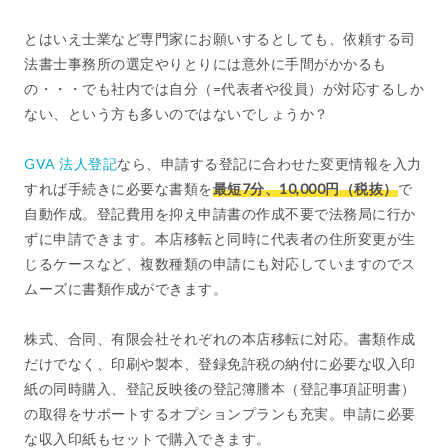
とはいえ士業など専門家にお願いするとしても、依頼する司
法書士事務所の選定やりとりには意外に手間がかかるも
の・・・でも社内では自分（=代表者や役員）が対応するしか
ない、という方も多いのではないでしょうか？
GVA 法人登記
なら、申請する登記に合わせた変更情報を入力
すれば手続きに必要な書類を
最短7分、10,000円（税抜）
で
自動作成。登記費用を抑え申請書の作成不要で法務局に行か
ずに申請できます。本店移転と同時に代表者の住所変更が生
じるケースなど、複数種類の申請にも対応していますのでス
ムーズに書類作成ができます。
株式、合同、有限会社それぞれの本店移転に対応。書類作成
だけでなく、印刷や製本、登録免許税の納付に必要な収入印
紙の同時購入、登記反映後の登記簿謄本（登記事項証明書）
の取得をサポートするオプションプランも充実。申請に必要
な収入印紙もセットで購入できます。