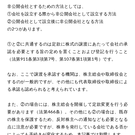
非公開会社とするための方法としては、
①会社を設立する際から非公開会社として設立する方法
②公開会社として設立後に非公開会社となる方法
の2つがあります。
①と②に共通するのは定款に株式の譲渡にあたって会社の承
認を必要とする旨の定めを置くことおよび登記を行うこと
（法第911条第3項第7号、第107条第1項第1号）です。
なお、ここで譲渡を承認する機関は、株主総会や取締役会と
するのが一般的ですが、その他にも代表取締役や取締役によ
る承認も認められると考えられています。
また、②の場合には、株主総会を開催して定款変更を行う必
要があります（法第466条）。その他にも②の場合は、既存
の株主を保護するため、反対株主への通知なども必要となる
点に注意が必要ですが、株券を発行している会社である否か
によっても手続きが変化するため、本記事では割愛します。