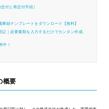
の交付と再交付手続）
種議事録テンプレートをダウンロード【無料】
人登記｜必要書類を入力するだけでカンタン作成、
配布中！
の概要
の登記官に対し、その株式会社が作成した、実質的支