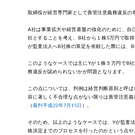
取締役が経営専門家として善管注意義務違反の
A社は事業拡大や経営基盤の強化のために、自己
社とすることを考え、B社から１株5万円で取得
が監査法人へB社株の算定を依頼した際には、
このようなケースでは主にYが１株５万円でB
務違反が認められないかが問題となります。
この点については、判例は経営判断原則と呼ば
容に著しく不合理な点がない限りは善管注意義
（
最判平成22年7月15日
）。
そのため、以上のようなケースでは、Yが監査
格決定までのプロセスを行ったのかという点や