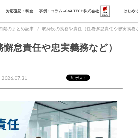
事例・コラム
対応登記・料金
GVA TECH株式会社
はじめ
知識のまとめ記事
取締役の義務や責任（任務懈怠責任や忠実義務
務懈怠責任や忠実義務など）
026.07.31