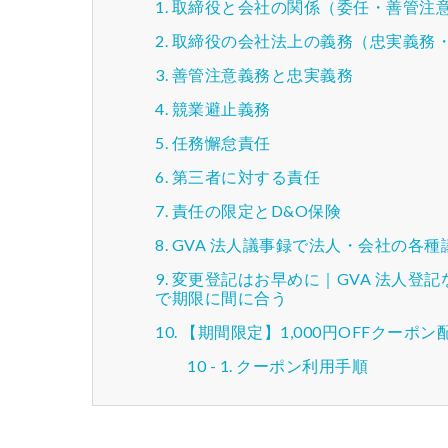
取締役と会社の関係（委任・善管注
取締役の会社法上の義務（忠実義務
善管注意義務と忠実義務
競業避止義務
任務懈怠責任
第三者に対する責任
責任の限定とD&O保険
GVA 法人議事録で法人・会社の各
変更登記はお早めに｜GVA 法人登
で期限に間に合う
【期間限定】1,000円OFFクーポン
クーポン利用手順