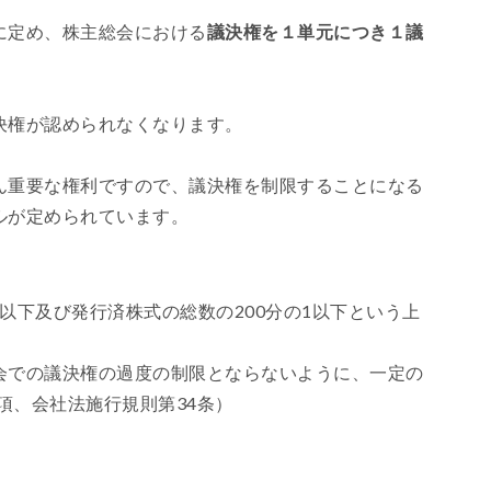
に定め、株主総会における
議決権を１単元につき１議
決権が認められなくなります。
ん重要な権利ですので、議決権を制限することになる
ルが定められています。
株以下及び発行済株式の総数の200分の1以下という上
会での議決権の過度の制限とならないように、一定の
項、会社法施行規則第34条）