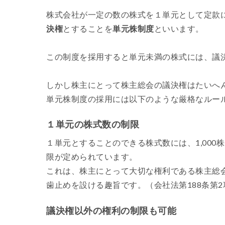
株式会社が一定の数の株式を１単元として定款
決権
とすることを
単元株制度
といいます。
この制度を採用すると単元未満の株式には、議
しかし株主にとって株主総会の議決権はたいへ
単元株制度の採用には以下のような厳格なルー
１単元の株式数の制限
１単元とすることのできる株式数には、1,000
限が定められています。
これは、株主にとって大切な権利である株主総
歯止めを設ける趣旨です。（会社法第188条第2
議決権以外の権利の制限も可能