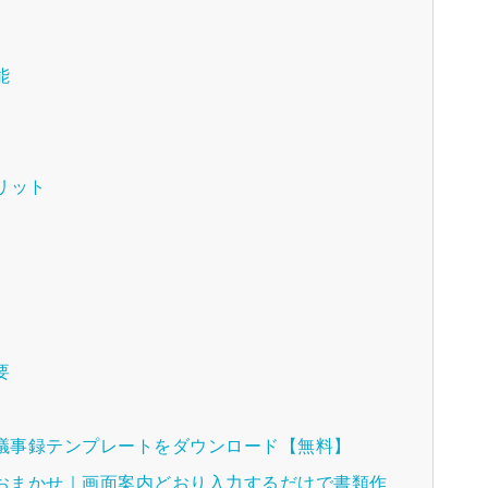
能
リット
要
種議事録テンプレートをダウンロード【無料】
におまかせ｜画面案内どおり入力するだけで書類作