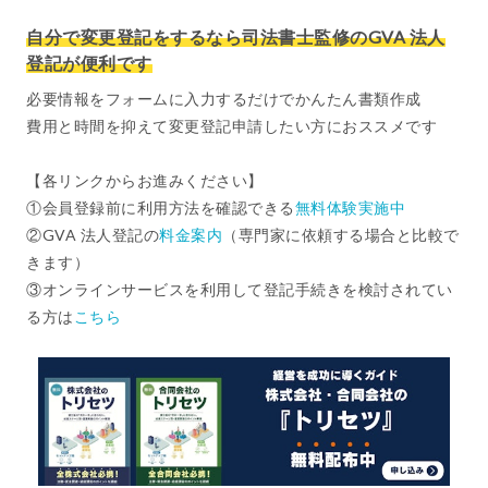
自分で変更登記をするなら司法書士監修のGVA 法人
登記が便利です
必要情報をフォームに入力するだけでかんたん書類作成
費用と時間を抑えて変更登記申請したい方におススメです
【各リンクからお進みください】
①会員登録前に利用方法を確認できる
無料体験実施中
②GVA 法人登記の
料金案内
（専門家に依頼する場合と比較で
きます）
③オンラインサービスを利用して登記手続きを検討されてい
る方は
こちら