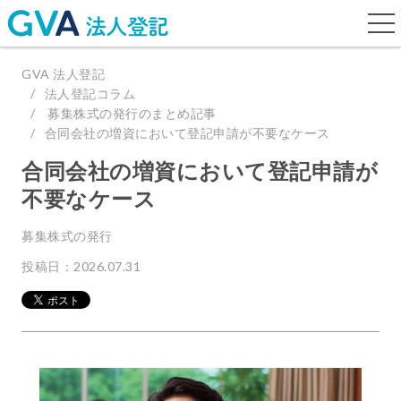
togg
navi
GVA 法人登記
法人登記コラム
募集株式の発行のまとめ記事
合同会社の増資において登記申請が不要なケース
合同会社の増資において登記申請が
不要なケース
募集株式の発行
投稿日：2026.07.31