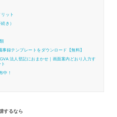
メリット
手続き）
書類
種議事録テンプレートをダウンロード【無料】
GVA 法人登記におまかせ｜画面案内どおり入力す
ート
配布中！
請するなら