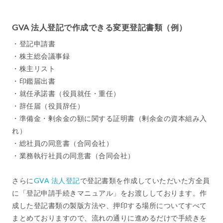
GVA 法人登記で作成できる変更登記書類（例）
・登記申請書
・株主総会議事録
・株主リスト
・印鑑届出書
・就任承諾書（役員就任・重任）
・辞任届（役員辞任）
・準備金・剰余金の額に関する証明書（剰余金の資本組み入
れ）
・総社員の同意書（合同会社）
・業務執行社員の同意書（合同会社）
さらに
GVA 法人登記
で登記書類を作成していただいた方全員
に「登記申請手続きマニュアル」をお渡ししております。作
成した登記書類の製版方法や、押印する場所についてすべて
まとめておりますので、流れの通りに進めるだけで手続きを