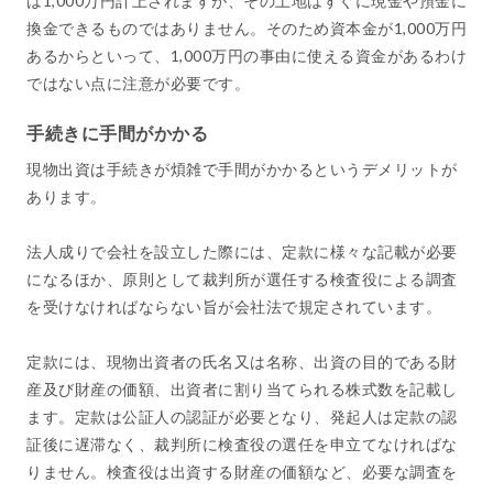
は1,000万円計上されますが、その土地はすぐに現金や預金に
換金できるものではありません。そのため資本金が1,000万円
あるからといって、1,000万円の事由に使える資金があるわけ
ではない点に注意が必要です。
手続きに手間がかかる
現物出資は手続きが煩雑で手間がかかるというデメリットが
あります。
法人成りで会社を設立した際には、定款に様々な記載が必要
になるほか、原則として裁判所が選任する検査役による調査
を受けなければならない旨が会社法で規定されています。
定款には、現物出資者の氏名又は名称、出資の目的である財
産及び財産の価額、出資者に割り当てられる株式数を記載し
ます。定款は公証人の認証が必要となり、発起人は定款の認
証後に遅滞なく、裁判所に検査役の選任を申立てなければな
りません。検査役は出資する財産の価額など、必要な調査を