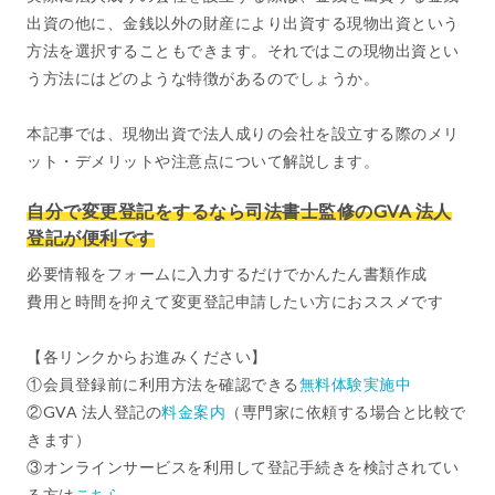
出資の他に、金銭以外の財産により出資する現物出資という
方法を選択することもできます。それではこの現物出資とい
う方法にはどのような特徴があるのでしょうか。
本記事では、現物出資で法人成りの会社を設立する際のメリ
ット・デメリットや注意点について解説します。
自分で変更登記をするなら司法書士監修のGVA 法人
登記が便利です
必要情報をフォームに入力するだけでかんたん書類作成
費用と時間を抑えて変更登記申請したい方におススメです
【各リンクからお進みください】
①会員登録前に利用方法を確認できる
無料体験実施中
②GVA 法人登記の
料金案内
（専門家に依頼する場合と比較で
きます）
③オンラインサービスを利用して登記手続きを検討されてい
る方は
こちら