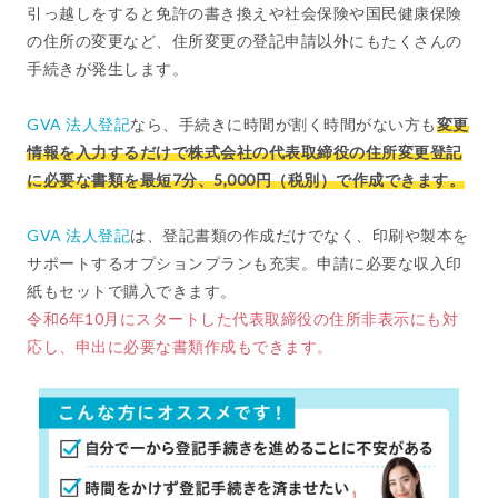
引っ越しをすると免許の書き換えや社会保険や国民健康保険
の住所の変更など、住所変更の登記申請以外にもたくさんの
手続きが発生します。
GVA 法人登記
なら、手続きに時間が割く時間がない方も
変更
情報を入力するだけで株式会社の代表取締役の住所変更登記
に必要な書類を最短7分
、5,000円（税別）
で作成できます。
GVA 法人登記
は、登記書類の作成だけでなく、印刷や製本を
サポートするオプションプランも充実。申請に必要な収入印
紙もセットで購入できます。
令和6年10月にスタートした代表取締役の住所非表示にも対
応し、申出に必要な書類作成もできます。