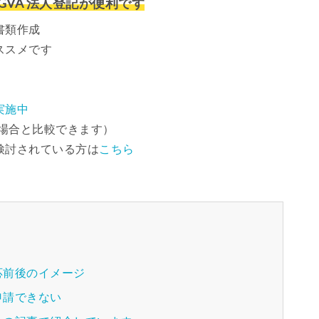
VA 法人登記が便利です
書類作成
ススメです
実施中
場合と比較できます）
検討されている方は
こちら
応前後のイメージ
申請できない