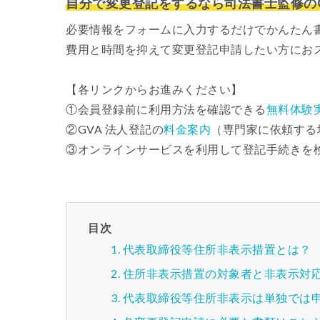
自分で変更登記をするなら司法書士監修のG
必要情報をフォームに入力するだけでかんたん
費用と時間を抑えて変更登記申請したい方にお
【各リンクからお進みください】
①会員登録前に利用方法を確認できる
無料体験
②GVA 法人登記の
料金案内
（専門家に依頼する
③オンラインサービスを利用して登記手続きを
目次
代表取締役等住所非表示措置とは？
住所非表示措置の対象者と非表示対
代表取締役等住所非表示は単独では