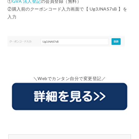
①
GVA 法人登記
の会員登録（無料）
②購入前のクーポンコード入力画面で【 Ug3JNAS7sB 】を
入力
＼Webでカンタン自分で変更登記／