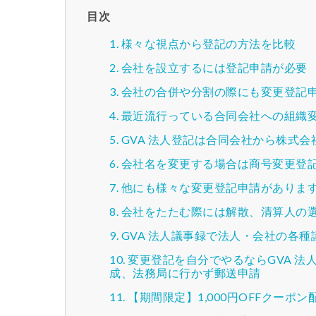
目次
様々な視点から登記の方法を比較
会社を設立するには登記申請が必要
会社の合併や分割の際にも変更登記
最近流行っている合同会社への組織
GVA 法人登記は合同会社から株式
会社名を変更する場合は商号変更登
他にも様々な変更登記申請がありま
会社をたたむ際には解散、清算人の
GVA 法人議事録で法人・会社の各
変更登記を自分でやるならGVA 
成、法務局に行かず郵送申請
【期間限定】1,000円OFFクーポン