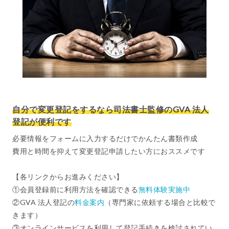
自分で変更登記をするなら司法書士監修のGVA 法人
登記が便利です
必要情報をフォームに入力するだけでかんたん書類作成
費用と時間を抑えて変更登記申請したい方におススメです
【各リンクからお進みください】
①会員登録前に利用方法を確認できる
無料体験実施中
②GVA 法人登記の
料金案内
（専門家に依頼する場合と比較で
きます）
③オンラインサービスを利用して登記手続きを検討されてい