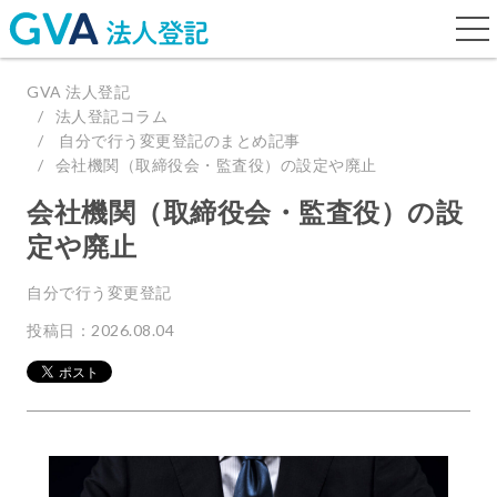
togg
navi
GVA 法人登記
法人登記コラム
自分で行う変更登記のまとめ記事
会社機関（取締役会・監査役）の設定や廃止
会社機関（取締役会・監査役）の設
定や廃止
自分で行う変更登記
投稿日：2026.08.04