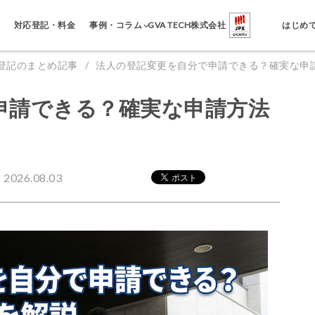
事例・コラム
対応登記・料金
GVA TECH株式会社
はじめ
登記のまとめ記事
法人の登記変更を自分で申請できる？確実な申
申請できる？確実な申請方法
026.08.03