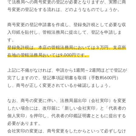
て法務局への商号変更の登記が必要となりますが、実際に商
号変更の登記をする流れは、どのようなものでしょうか。
商号変更の登記申請書を作成し、登録免許税として必要な収
入印紙を貼付し、管轄法務局に提出して、登記を申請しま
す。
登録免許税は、本店の管轄法務局においては３万円、支店所
在地の管轄法務局おいては9,000円です。
上記に不備がなければ、申請から1週間～2週間ほどで登記が
完了しますので、登記事項証明書を取得（手数料600円）
し、商号が正しく変更されているか確認しましょう。
なお、商号の変更に伴い、法務局届出印（会社実印）を変更
したい場合には、改印届に「新しい会社実印」と「代表者の
個人実印」を押印し、代表者の印鑑証明書とともに提出する
必要があります。
会社実印の変更は、商号変更をしたからといって必ずしなけ