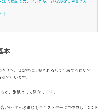
A 法人登記でカンタン作成｜ひな形探しや書き方
配布中！
基本
の内容を、登記簿に反映される形で記載する箇所で
方法で行います。
するか、別紙として添付します。
合:
登記すべき事項をテキストデータで作成し、CD-R