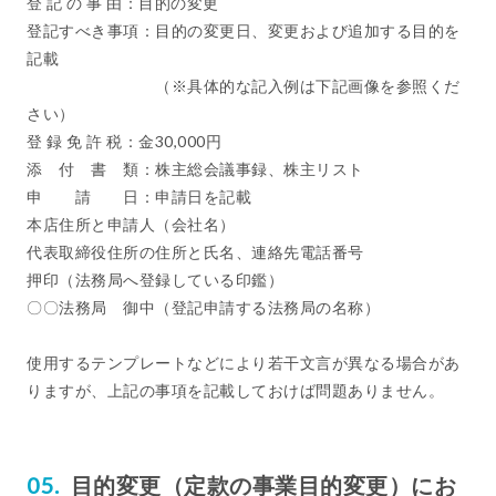
登 記 の 事 由：目的の変更
登記すべき事項：目的の変更日、変更および追加する目的を
記載
（※具体的な記入例は下記画像を参照くだ
さい）
登 録 免 許 税：金30,000円
添 付 書 類：株主総会議事録、株主リスト
申 請 日：申請日を記載
本店住所と申請人（会社名）
代表取締役住所の住所と氏名、連絡先電話番号
押印（法務局へ登録している印鑑）
〇〇法務局 御中（登記申請する法務局の名称）
使用するテンプレートなどにより若干文言が異なる場合があ
りますが、上記の事項を記載しておけば問題ありません。
目的変更（定款の事業目的変更）にお