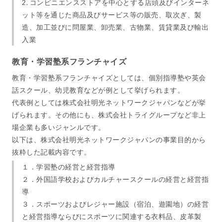
2. コンビニエンスストアを中心とする店頭及びインターネ
ット等を通じた商品及びサービス等の販売、取次ぎ、製
造、加工並びに問屋業、卸売業、古物業、賃貸業及び輸出
入業
教育・学習塾系フランチャイズ
教育・学習塾系フランチャイズとしては、個別指導塾や英会
話スクール、幼児教育などが例として挙げられます。
代表例としては株式会社明光ネットワークジャパンなどが挙
げられます。その他にも、株式会社トライグループなど非上
場企業も多いジャンルです。
以下は、株式会社明光ネットワークジャパンの事業目的から
抜粋した記載内容です。
１．学習塾の経営と経営指導
２．外国語学校およびカルチャースクールの経営と経営指
導
３．スポーツおよびレジャー施設（宿泊、遊園地）の経営
と経営指導ならびにスポーツに関連する衣料品、皮革製