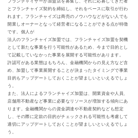
フランチャイザーが加盟店を募集し、それに応募してきた者
とフランチャイズ契約を締結し、それをベースに取引が行わ
れます。フランチャイズは商売のノウハウなどがない人でも
開業しオーナーとなって経営者になることができる点が特徴
です。個人が
法人のフランチャイズ加盟では、フランチャイズ加盟を契機
として新たな事業を行う可能性があるため、今まで目的とし
て記載していなかった事業を展開する可能性があります。
許認可がある業態はもちろん、金融機関からの見え方など含
め、加盟して事業展開することが決まったタイミングで事業
目的もアップデートしておくことが望ましいといえるでしょ
う。
また、法人によるフランチャイズ加盟は、開業資金や人員、
店舗用不動産など事業に必要なリソースが増加する傾向にあ
ります。金融機関からの資金調達や不動産契約なども想定
し、その際に定款の目的がチェックされる可能性も考慮して
適切にアップデートしておくことが望ましいといえるでしょ
う。