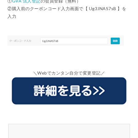
①
GVA 法人登記
の会員登録（無料）
②購入前のクーポンコード入力画面で【 Ug3JNAS7sB 】を
入力
＼Webでカンタン自分で変更登記／