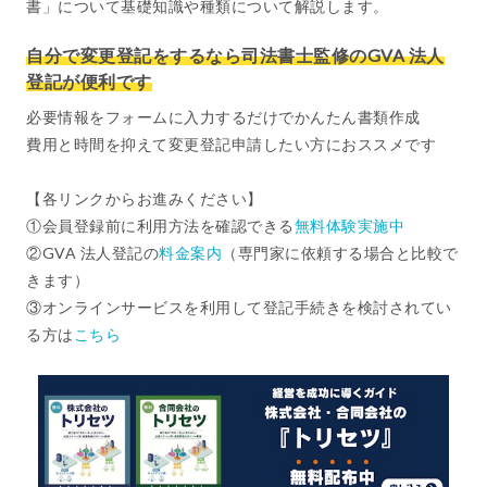
書」について基礎知識や種類について解説します。
自分で変更登記をするなら司法書士監修のGVA 法人
登記が便利です
必要情報をフォームに入力するだけでかんたん書類作成
費用と時間を抑えて変更登記申請したい方におススメです
【各リンクからお進みください】
①会員登録前に利用方法を確認できる
無料体験実施中
②GVA 法人登記の
料金案内
（専門家に依頼する場合と比較で
きます）
③オンラインサービスを利用して登記手続きを検討されてい
る方は
こちら