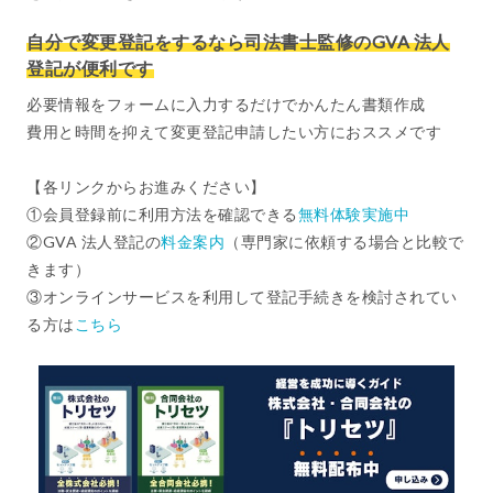
自分で変更登記をするなら司法書士監修のGVA 法人
登記が便利です
必要情報をフォームに入力するだけでかんたん書類作成
費用と時間を抑えて変更登記申請したい方におススメです
【各リンクからお進みください】
①会員登録前に利用方法を確認できる
無料体験実施中
②GVA 法人登記の
料金案内
（専門家に依頼する場合と比較で
きます）
③オンラインサービスを利用して登記手続きを検討されてい
る方は
こちら