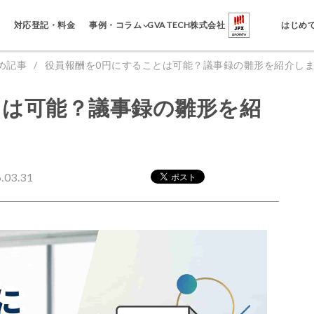
事例・コラム
対応登記・料金
GVA TECH株式会社
はじめ
め記事
役員報酬を0円にすることは可能？議事録の雛形を紹介し
とは可能？議事録の雛形を紹
03.31