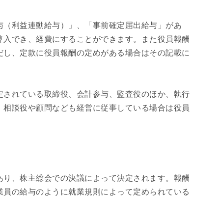
与（利益連動給与）」、「事前確定届出給与」があ
算入でき、経費にすることができます。また役員報酬
だし、定款に役員報酬の定めがある場合はその記載に
定されている取締役、会計参与、監査役のほか、執行
、相談役や顧問なども経営に従事している場合は役員
あり、株主総会での決議によって決定されます。報酬
業員の給与のように就業規則によって定められている