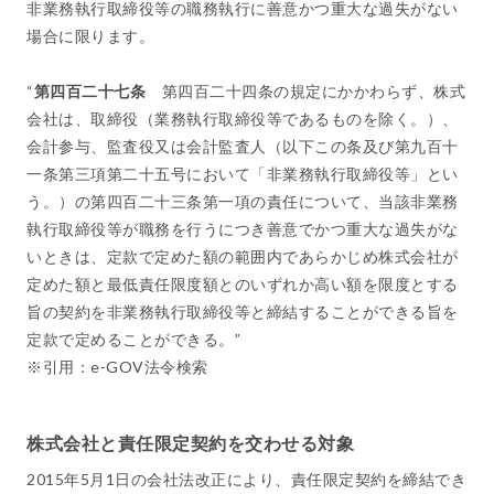
非業務執行取締役等の職務執行に善意かつ重大な過失がない
場合に限ります。
“
第四百二十七条
第四百二十四条の規定にかかわらず、株式
会社は、取締役（業務執行取締役等であるものを除く。）、
会計参与、監査役又は会計監査人（以下この条及び第九百十
一条第三項第二十五号において「非業務執行取締役等」とい
う。）の第四百二十三条第一項の責任について、当該非業務
執行取締役等が職務を行うにつき善意でかつ重大な過失がな
いときは、定款で定めた額の範囲内であらかじめ株式会社が
定めた額と最低責任限度額とのいずれか高い額を限度とする
旨の契約を非業務執行取締役等と締結することができる旨を
定款で定めることができる。”
※引用：e-GOV法令検索
株式会社と責任限定契約を交わせる対象
2015年5月1日の会社法改正により、責任限定契約を締結でき