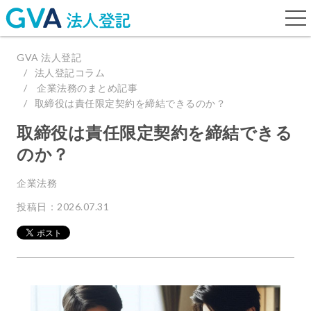
togg
navi
GVA 法人登記
法人登記コラム
企業法務のまとめ記事
取締役は責任限定契約を締結できるのか？
取締役は責任限定契約を締結できる
のか？
企業法務
投稿日：2026.07.31